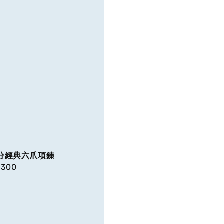
23分經典六爪項鍊
r
,300