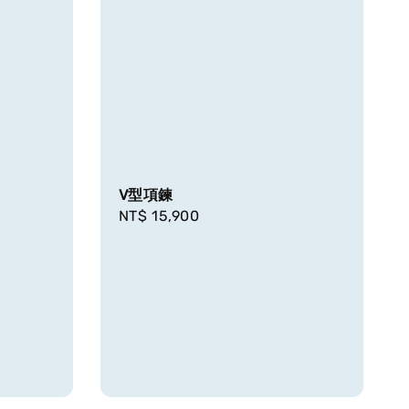
V型項鍊
Regular
NT$ 15,900
price