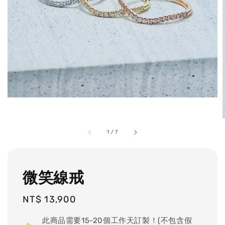
1
/
7
微笑線戒
Regular
NT$ 13,900
price
此商品需要15-20個工作天訂製！(不包含假