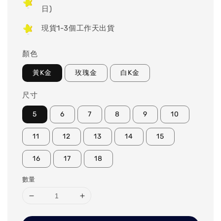
日)
現貨1-3個工作天出貨
顏色
黃K金
玫瑰金
白K金
尺寸
5
6
7
8
9
10
11
12
13
14
15
16
17
18
數量