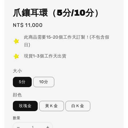
爪鑲耳環（5分/10分）
Regular
NT$ 11,000
price
此商品需要15-20個工作天訂製！(不包含假
日)
現貨1-3個工作天出貨
大小
5分
10分
顔色
玫瑰金
黃Ｋ金
白Ｋ金
數量