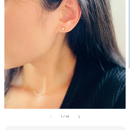
1
/
14