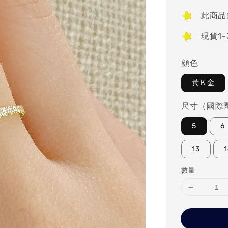
price
此商品
現貨1
顔色
黃Ｋ金
尺寸（國際
5
6
13
數量