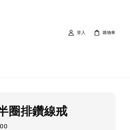
登入
購物車
半圈排鑽線戒
900