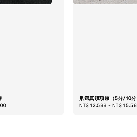
鍊
爪鑲真鑽項鍊（5分/10分
r
200
Regular
NT$ 12,588
-
NT$ 15,5
price