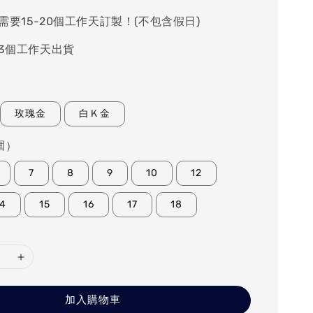
需要15-20個工作天訂製！(不包含假日)
-3個工作天出貨
玫瑰金
白Ｋ金
圍）
7
8
9
10
12
14
15
16
17
18
加入購物車