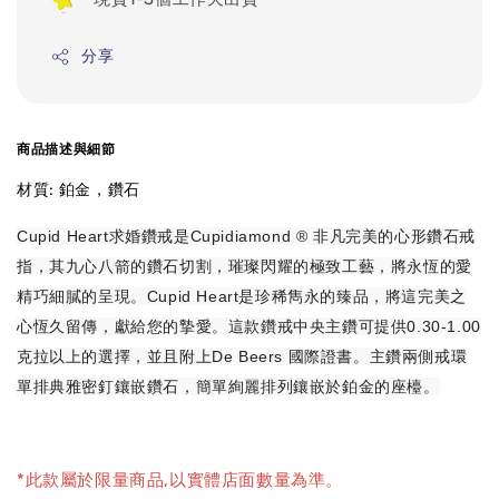
分享
商品描述與細節
材質: 鉑金，鑽石
Cupid Heart求婚鑽戒是Cupidiamond ® 非凡完美的心形鑽石戒
指，其九心八箭的鑽石切割，璀璨閃耀的極致工藝，將永恆的愛
精巧細膩的呈現。Cupid Heart是珍稀雋永的臻品，將這完美之
心恆久留傳，獻給您的摯愛。這款鑽戒中央主鑽可提供0.30-1.00
克拉以上的選擇，並且附上De Beers 國際證書。主鑽兩側戒環
單排典雅密釘鑲嵌鑽石，簡單絢麗排列鑲嵌於鉑金的座檯。
*此款屬於限量商品,以實體店面數量為準。