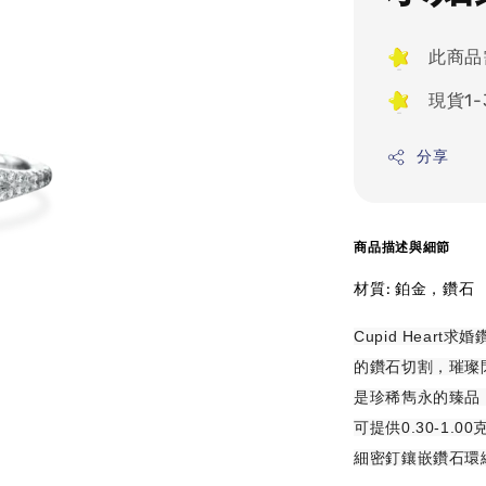
此商品
現貨1
分享
商品描述與細節
材質: 鉑金，鑽石
Cupid Heart
的鑽石切割，璀璨閃
是珍稀雋永的臻品
可提供0.30-1.
細密釘鑲嵌鑽石環