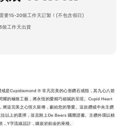
需要15-20個工作天訂製！(不包含假日)
-3個工作天出貨
求婚鑽戒是Cupidiamond ® 非凡完美的心形鑽石戒指，其九心八箭
耀的極致工藝，將永恆的愛精巧細膩的呈現。Cupid Heart
，將這完美之心恆久留傳，獻給您的摯愛。這款鑽戒中央主鑽
00克拉以上的選擇，並且附上De Beers 國際證書。主鑽外環以精
繞，Y字流線設計，鑲嵌於鉑金的座檯。