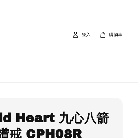
登入
購物車
id Heart 九心八箭
鑽戒 CPH08R