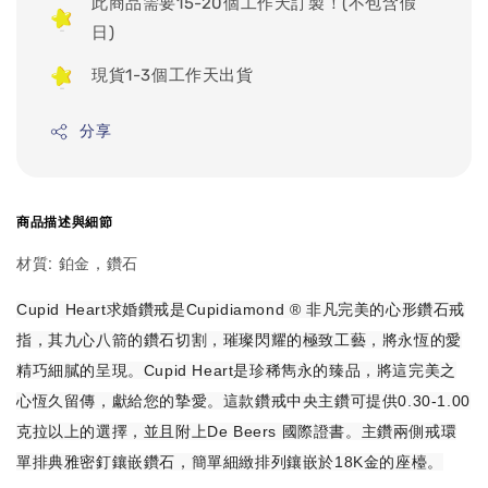
此商品需要15-20個工作天訂製！(不包含假
日)
現貨1-3個工作天出貨
分享
商品描述與細節
材質: 鉑金，鑽石
Cupid Heart求婚鑽戒是Cupidiamond ® 非凡完美的心形鑽石戒
指，其九心八箭的鑽石切割，璀璨閃耀的極致工藝，將永恆的愛
精巧細膩的呈現。Cupid Heart是珍稀雋永的臻品，將這完美之
心恆久留傳，獻給您的摯愛。這款鑽戒中央主鑽可提供0.30-1.00
克拉以上的選擇，並且附上De Beers 國際證書。主鑽兩側戒環
單排典雅密釘鑲嵌鑽石，簡單細緻排列鑲嵌於18K金的座檯。