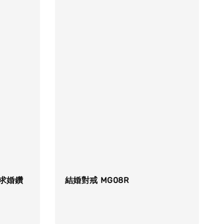
箭 求婚鑽
結婚對戒 MG08R