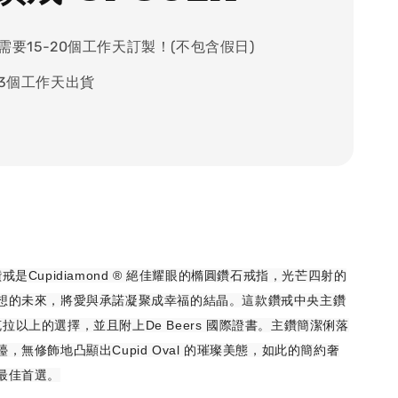
需要15-20個工作天訂製！(不包含假日)
-3個工作天出貨
求婚鑽戒是Cupidiamond ® 絕佳耀眼的橢圓鑽石戒指，光芒四射的
想的未來，將愛與承諾凝聚成幸福的結晶。這款鑽戒中央主鑽
00克拉以上的選擇，並且附上De Beers 國際證書。主鑽簡潔俐落
，無修飾地凸顯出Cupid
Oval
的璀璨美態，如此的簡約奢
最佳首選。