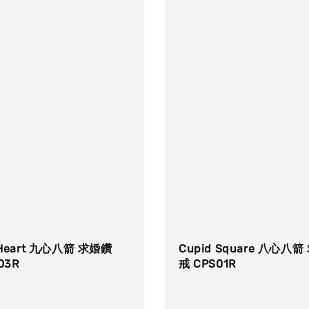
 Heart 九心八箭 求婚鑽
Cupid Square 八心八
03R
戒 CPS01R