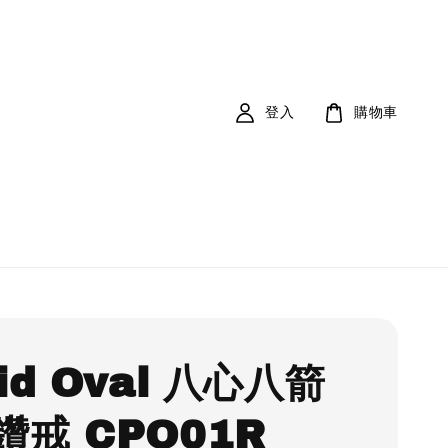
登入
購物車
id Oval 八心八箭
鑽戒 CPO01R