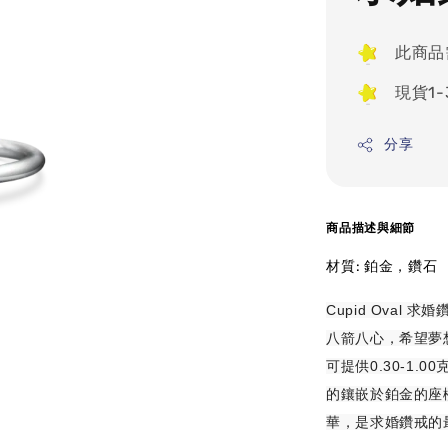
此商品
現貨1
分享
商品描述與細節
材質: 鉑金，鑽石
Cupid Oval 
八箭八心，希望夢
可提供0.30-1.
的鑲嵌於鉑金的座檯
華，是求婚鑽戒的